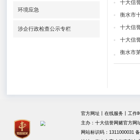
十大信誉
环境应急
衡水市
十大信誉
涉企行政检查公示专栏
十大信誉
衡水市
官方网址
丨
在线服务
丨工作时间：
主办：十大信誉网赌官方网址
网站标识码：1311000031