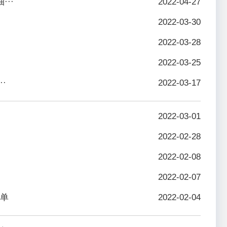
··
2022-04-27
2022-03-30
2022-03-28
2022-03-25
·
2022-03-17
2022-03-01
2022-02-28
2022-02-08
2022-02-07
清单
2022-02-04