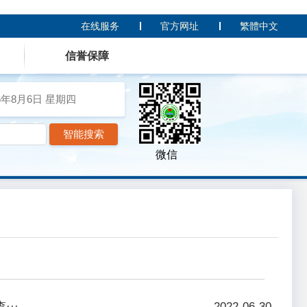
在线服务
官方网址
繁體中文
信誉保障
6年8月6日
星期四
微信
··
2022-06-30