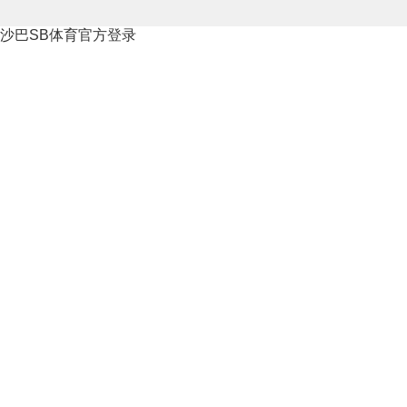
沙巴SB体育官方登录