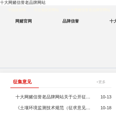
十大网赌信誉老品牌网站
中国政府网
河北省政府网站
十大网赌信誉老品牌部网站
网赌官网
品牌信誉
十
征集意见
+更多
十大网赌信誉老品牌网站关于公开征求《衡水市大气环境质量限期达标规划···
10-13
《土壤环境监测技术规范（征求意见稿）》公开征求意见
10-18