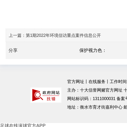
上一篇：
第1期2022年环境信访重点案件信息公开
分享
保护视力色：
官方网址
丨
在线服务
丨工作时间：工作
主办：十大信誉网赌官方网址 
网站标识码：1311000031 备
地址：衡水市育才街嘉利中心 
足球在线滚球官方APP