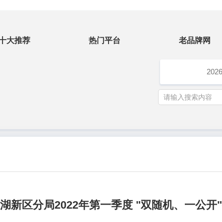
十大推荐
热门平台
老品牌网
202
湖新区分局2022年第一季度 "双随机、一公开