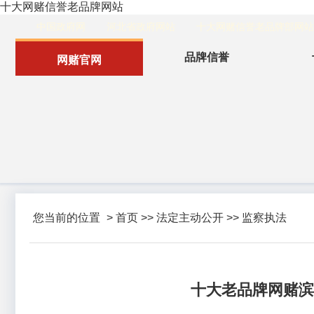
十大网赌信誉老品牌网站
中国政府网
河北省政府网站
十大网赌信誉老品牌部网站
品牌信誉
网赌官网
您当前的位置
>
首页
>>
法定主动公开
>>
监察执法
十大老品牌网赌滨