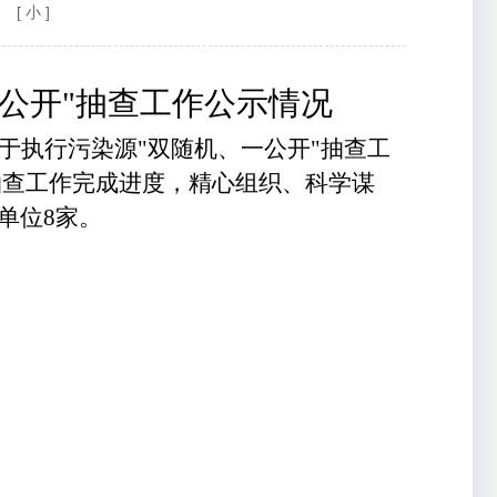
[ 小 ]
一公开"抽查工作公示情况
于执行污染源"双随机、一公开"抽查工
抽查工作完成进度，精心组织、科学谋
单位8家。