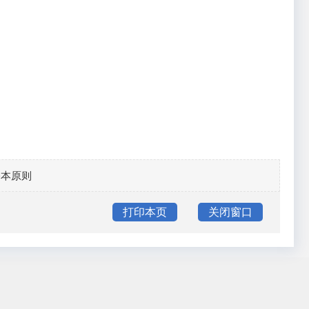
基本原则
打印本页
关闭窗口