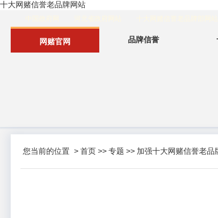
十大网赌信誉老品牌网站
中国政府网
河北省政府网站
十大网赌信誉老品牌部网站
品牌信誉
网赌官网
您当前的位置
>
首页
>>
专题
>>
加强十大网赌信誉老品