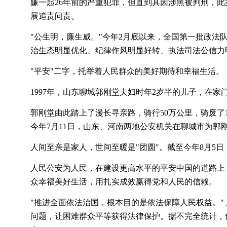
嫌一起26年前的严重犯罪，但直到其因涉黑被判刑，
展追责问责。
"公生明，廉生威。"今年2月底以来，全国第一批政法
治生态明显优化、纪律作风明显好转、执法司法公信力
"平安"二字，托举着人民群众的美好期待和幸福生活。
1997年，山东聊城郭刚堂夫妇时年2岁半的儿子，在
郭刚堂由此踏上了漫长寻亲路，骑行
50万公里，骑废
今年7月11日，山东、河南两地公安机关在聊城市为郭
人间至亲是家人，世间至暖是
"团圆"。截至今年8月5
人民公安为人民，在建设更高水平的平安中国的道路上
众幸福美好生活，用扎实成效赢得党和人民的信赖。
"推进全面依法治国，根本目的是依法保障人民权益。
问题，让困难群众平等获得法律保护。据不完全统计，仅2