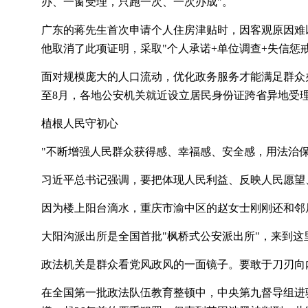
办、一窗受理，只跑一次、一次办成"。
广东的蒋先生首次申请个人住房津贴时，因客观原因难
他取消了此项证明，采取"个人承诺+单位调查+失信惩
面对规模庞大的人口流动，优化政务服务才能满足群众
至8月，各地公安机关就近设立居民身份证跨省异地受理点
植根人民守初心
"不断增强人民群众获得感、幸福感、安全感，用法治保
习近平总书记强调，要把体现人民利益、反映人民愿望
因为楼上阳台滴水，重庆市渝中区的赵女士刚刚还和邻
大阳沟派出所是全国首批
"枫桥式公安派出所"，来到
政法机关是群众看党风政风的一面镜子。要敢于刀刃向
在全国第一批政法队伍教育整顿中，中央第九督导组进