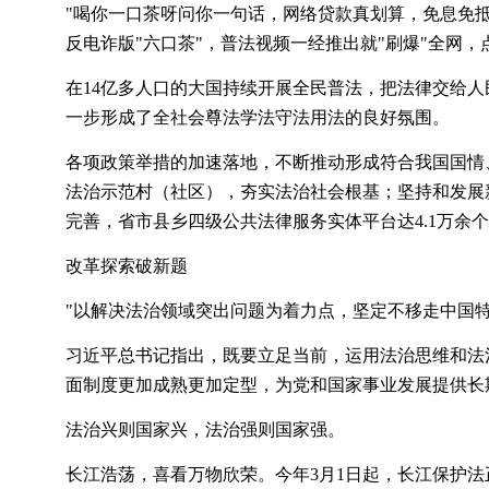
"喝你一口茶呀问你一句话，网络贷款真划算，免息免
反电诈版"六口茶"，普法视频一经推出就"刷爆"全网，点
在
14亿多人口的大国持续开展全民普法，把法律交给
一步形成了全社会尊法学法守法用法的良好氛围。
各项政策举措的加速落地，不断推动形成符合我国国情
法治示范村（社区），夯实法治社会根基；坚持和发展
完善，省市县乡四级公共法律服务实体平台达4.1万余
改革探索破新题
"以解决法治领域突出问题为着力点，坚定不移走中国特
习近平总书记指出，既要立足当前，运用法治思维和法
面制度更加成熟更加定型，为党和国家事业发展提供长
法治兴则国家兴，法治强则国家强。
长江浩荡，喜看万物欣荣。今年
3月1日起，长江保护