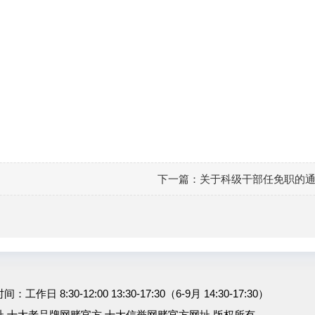
下一篇：
关于科级干部任免职的
工作日 8:30-12:00 13:30-17:30（6-9月 14:30-17:30）
 十大老品牌网赌官方 十大信誉网赌官方网址 版权所有