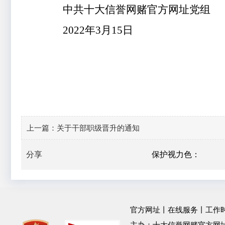
中共十大信誉网赌官方网址党组
2022年3月15日
上一篇：
关于干部职级晋升的通知
分享
保护视力色：
官方网址
丨
在线服务
丨工作时间：
主办：十大信誉网赌官方网址