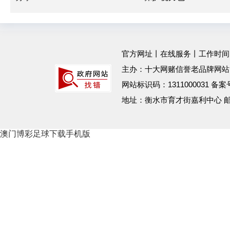
官方网址
丨
在线服务
丨工作时间：工作
主办：十大网赌信誉老品牌网站
网站标识码：1311000031 备
地址：衡水市育才街嘉利中心 
澳门博彩足球下载手机版