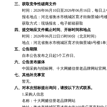
三、
获取
竞争性磋商文件
时间：
2026年06月10日至2026年06月16日，每日
报名地点：河北省衡水市桃城区育才街御景城
6号楼
获取方式：现场报名，电子邮箱获取
四、提交
响应
文件
截止时间、开标时间和地点
时间：
2026年06月22日15时00分（北京时间）
地点：河北省衡水市桃城区育才街御景城
6号楼1单
五、公告期限
自本公告发布之日起
5个工作日。
六、
公告发布媒体
中国采购与招标网、十大网赌信誉老品牌网站官网
七、其他补充事宜
暂无。
八、对本次招标提出询问，请按以下方式联系。
1.采购人信息
名称：十大网赌信誉老品牌网站