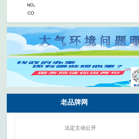
NO₂
CO
O₃
PM10
老品牌网
法定主动公开