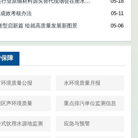
装行业原辅材料源头替代现场会在衡水市
05-18
设成效考核办法
05-11
转型启新篇 绘就高质量发展新图景
05-06
誉保障
市环境质量公报
水环境质量月报
能区声环境质量
重点排污单位监测信息
中式饮用水源地监测
应急与预警