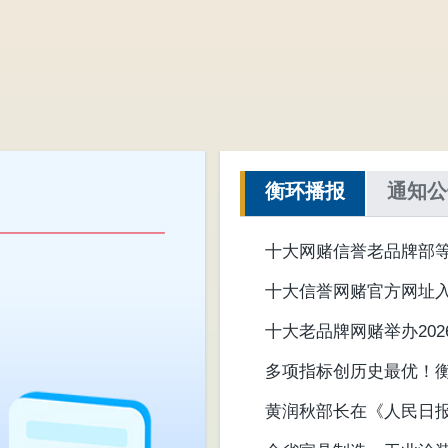
衡环播报
通知公
十大网赌信誉老品牌部
动促进计划（2026—20
十大信誉网赌官方网址
十大老品牌网赌举办20
多项指标创历史最优！
黄润秋部长在《人民日