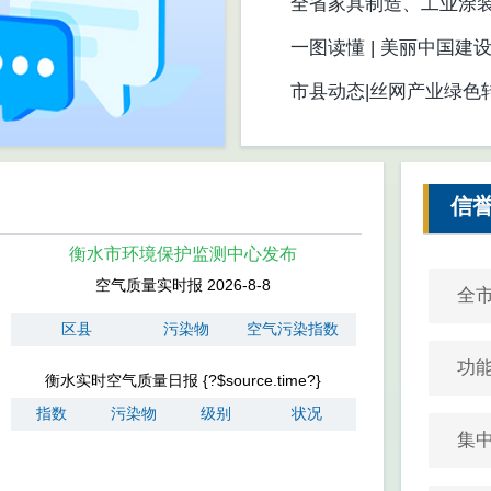
共建地球生命共同体》
全省家具制造、工业涂
召开
一图读懂 | 美丽中国建
市县动态|丝网产业绿色
信
衡水市环境保护监测中心发布
空气质量实时报 2026-8-8
全
区县
污染物
空气污染指数
功
衡水实时空气质量日报 {?$source.time?}
指数
污染物
级别
状况
集