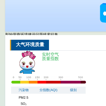
NO₂
影响营商环境建设问题线索征集
CO
大气环境质量
O₃
PM10
实时空气
质量指数
PM2.5
SO₂
NO₂
CO
O₃
PM10
污染物
分指数(AQI)
级别
PM2.5
SO₂