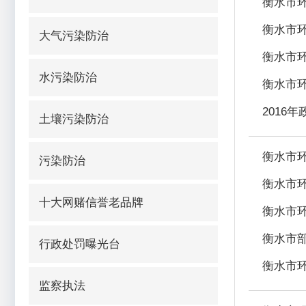
衡水市
衡水市
大气污染防治
衡水市
水污染防治
衡水市环
2016
土壤污染防治
衡水市
污染防治
衡水市
十大网赌信誉老品牌
衡水市
衡水市
行政处罚曝光台
衡水市
监察执法