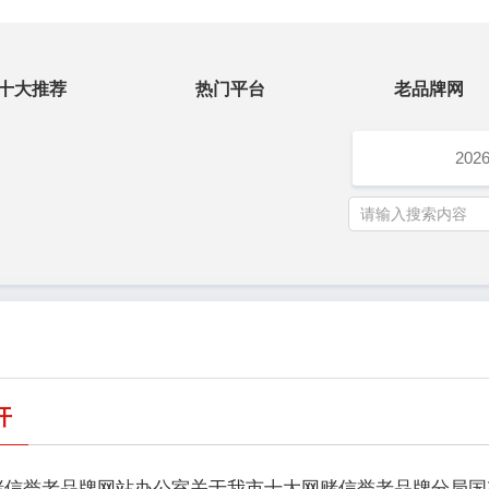
十大推荐
热门平台
老品牌网
202
开
赌信誉老品牌网站办公室关于我市十大网赌信誉老品牌分局国有