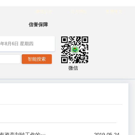
在线服务
官方网址
繁體中文
信誉保障
6年8月6日
星期四
微信
资产划转工作的···
2019-05-24