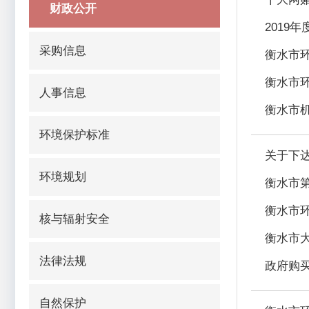
财政公开
2019
采购信息
衡水市
衡水市
人事信息
衡水市
环境保护标准
关于下达
环境规划
衡水市
衡水市环
核与辐射安全
衡水市
法律法规
政府购
自然保护