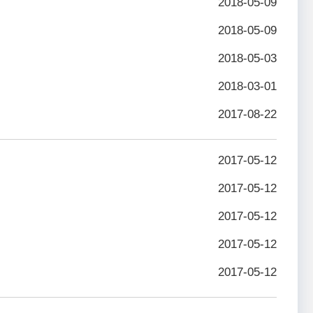
2018-05-09
2018-05-09
2018-05-03
2018-03-01
2017-08-22
2017-05-12
2017-05-12
2017-05-12
2017-05-12
2017-05-12