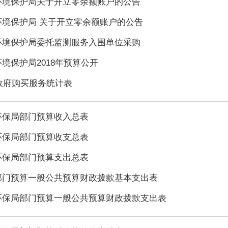
环境保护局关于开立零余额账户的公告
环境保护局 关于开立零余额账户的公告
环境保护局委托监测服务入围单位采购
境保护局2018年预算公开
年政府购买服务统计表
环保局部门预算收入总表
环保局部门预算收支总表
环保局部门预算支出总表
部门预算一般公共预算财政拨款基本支出表
环保局部门预算一般公共预算财政拨款支出表