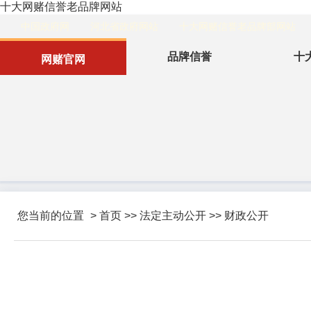
十大网赌信誉老品牌网站
中国政府网
河北省政府网站
十大网赌信誉老品牌部网站
品牌信誉
十
网赌官网
您当前的位置
>
首页
>>
法定主动公开
>>
财政公开