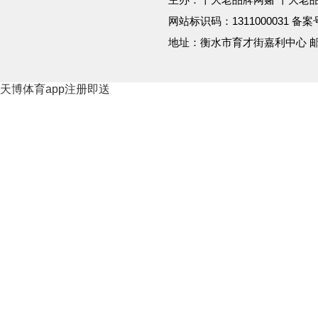
网站标识码：1311000031 备
地址：衡水市育才街嘉利中心 
天博体育app注册即送