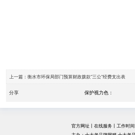
上一篇：
衡水市环保局部门预算财政拨款"三公"经费支出表
分享
保护视力色：
官方网址
丨
在线服务
丨工作时间：工作
主办：十大老品牌网赌 十大老品