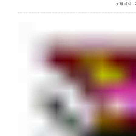
发布日期：20