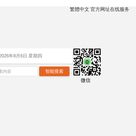
繁體中文
官方网址
在线服务
2026年8月6日
星期四
微信