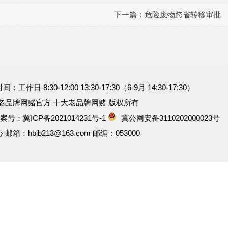
下一篇：
危险废物跨省转移审批
工作日 8:30-12:00 13:30-17:30（6-9月 14:30-17:30）
老品牌网赌官方 十大老品牌网赌 版权所有
 备案号：
冀ICP备2021014231号-1
冀公网安备3110202000023号
 邮箱：
hbjb213@163.com
邮编：053000