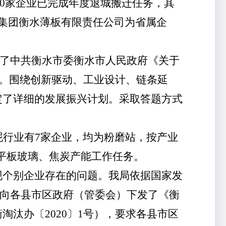
10家企业已完成年度退城搬迁任务，其
集团衡水薄板有限责任公司为省属企
通过了中共衡水市委衡水市人民政府《关于
划。围绕创新驱动、工业设计、链条延
定了详细的发展振兴计划。采取答题方式
泥行业有
7家企业，均为粉磨站，按产业
、平板玻璃、焦炭产能工作任务。
现个别企业存在的问题。我局依据国家发
名义向各县市区政府（管委会）下发了《衡
衡淘汰办〔
20
20
〕
1
号
），要求
各县市区