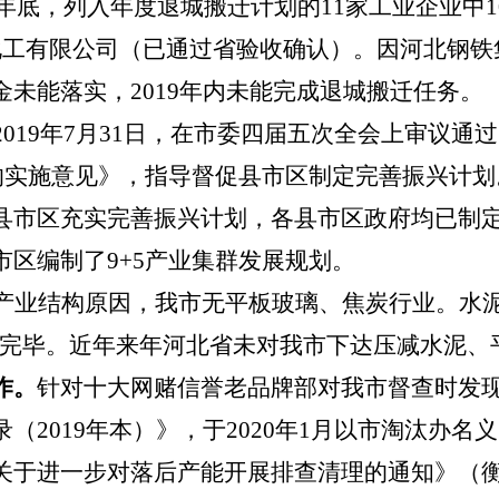
9年底
，列入年度退城搬迁计划的
11家工业企业中
化工有限公司（已通过省验收确认）。因河北钢铁
金未能落实，
2019
年内未能完成退城搬迁任务。
2019年7月31日，在市委四届五次全会上审议
展的实施意见》，指导督促县市区制定完善振兴计
县市区充实完善振兴计划，各县市区政府均已制
区编制了9+5产业集群发展规划。
产业结构原因，我市无平板玻璃、焦炭行业。水
部淘汰完毕。近年来年河北省未对我市下达压减水泥
作。
针对十大网赌信誉老品牌部对我市督查时发
录（
2019年本）》，于2020年1月以市淘汰办
关于
进一步
对落后产能
开展
排查清理的通知
》（