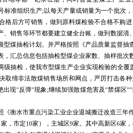
》型煤1号标准组织生产;以每天产量或销量为一个批
合格后方可销售，做到原料煤检验不合格不购进
产、销售等环节都要建立健全台账，做到数据清
级型煤抽检计划。并严格按照《产品质量监督抽
表，汇总信息包括抽检型煤企业家数、抽样批次
两级抽检，使我市型煤生产企业实现检验的全覆盖
决取缔非法散煤销售场所和网点，严厉打击各种
绝出现"反弹"现象;继续加强散煤危害及"禁煤区"
照《衡水市重点污染工业企业退城搬迁改造三年
1家，市定10家），主城区9家。其中高新区6家