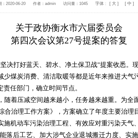
字体 :
[ 大 ]
[ 中 ]
2020-06-20
作者：admin
访问量：1045
关于政协衡水市六届委员会
第四次会议第
27号提案的答复
，坚决打好蓝天、碧水、净土保卫战"提案收悉。
减少煤炭消费、清洁取暖等都是近年来
推进大气
定责任部门，确立时间节点。
年，随着压减空间越来越小，任务越来越重。为全面
污染综合治理工作方案》，方案确立了年度主要治理
实施机动车污染治理工程、有效应对重污染天气、
能落后工艺、加大涉气企业退城搬迁力度、实