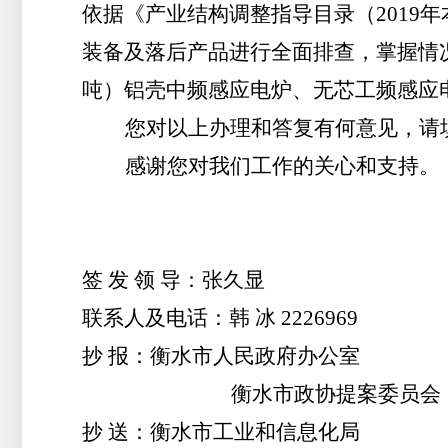
依据《产业结构调整指导目录（
201
9
年
装备及落后产品进行全面排查，掌握情
吨）铝壳中频感应电炉
、无芯工频感应
您对以上办理和答复有何意见，请
感谢您对我们工作的关心和支持。
签
发
领
导：张久显
联系人及电话：韩
冰
2226969
抄
报：衡水市人民政府办公室
衡水市政协提案委员会
抄
送：衡水市工业和信息化局