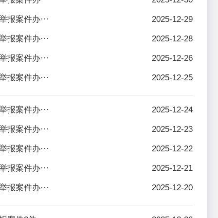
报案件办···
2025-12-29
报案件办···
2025-12-28
报案件办···
2025-12-26
报案件办···
2025-12-25
报案件办···
2025-12-24
报案件办···
2025-12-23
报案件办···
2025-12-22
报案件办···
2025-12-21
报案件办···
2025-12-20