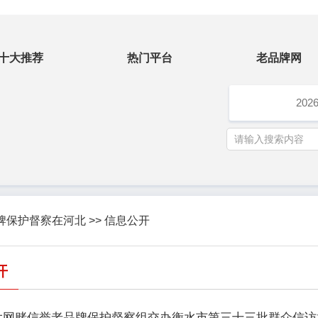
十大推荐
热门平台
老品牌网
202
牌保护督察在河北
>>
信息公开
开
大网赌信誉老品牌保护督察组交办衡水市第三十三批群众信访举