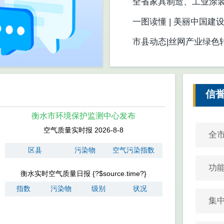
共建地球生命共同体》
全省家具制造、工业涂
召开
一图读懂 | 美丽中国建
市县动态|丝网产业绿色
信
衡水市环境保护监测中心发布
空气质量实时报 2026-8-8
全
区县
污染物
空气污染指数
功
衡水实时空气质量日报 {?$source.time?}
指数
污染物
级别
状况
集