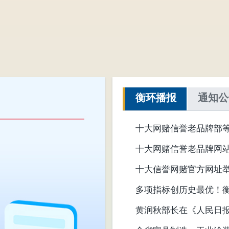
衡环播报
通知公
十大网赌信誉老品牌部
动促进计划（2026—20
十大网赌信誉老品牌网
十大信誉网赌官方网址举
多项指标创历史最优！
黄润秋部长在《人民日