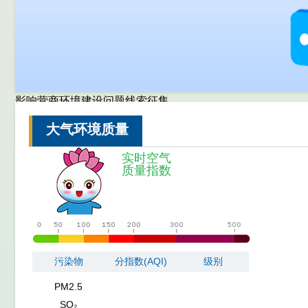
影响营商环境建设问题线索征集
NO₂
CO
大气环境质量
O₃
实时空气
PM10
质量指数
PM2.5
SO₂
NO₂
CO
O₃
污染物
分指数(AQI)
级别
PM10
PM2.5
SO₂