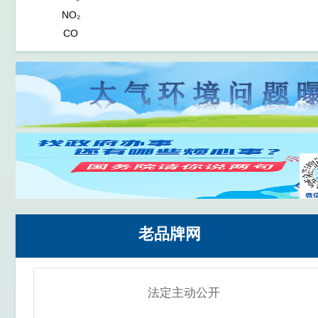
NO₂
CO
O₃
PM10
老品牌网
法定主动公开