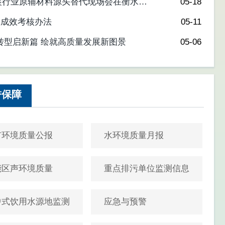
装行业原辅材料源头替代现场会在衡水市
05-18
设成效考核办法
05-11
转型启新篇 绘就高质量发展新图景
05-06
誉保障
市环境质量公报
水环境质量月报
能区声环境质量
重点排污单位监测信息
中式饮用水源地监测
应急与预警