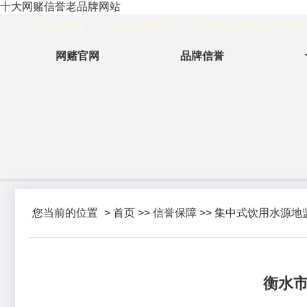
十大网赌信誉老品牌网站
中国政府网
河北省政府网站
十大网赌信誉老品牌部网站
网赌官网
品牌信誉
您当前的位置
>
首页
>>
信誉保障
>>
集中式饮用水源地
衡水市