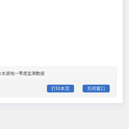
水水源地一季度监测数据
打印本页
关闭窗口