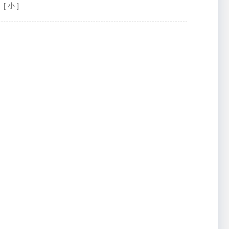
[ 小 ]