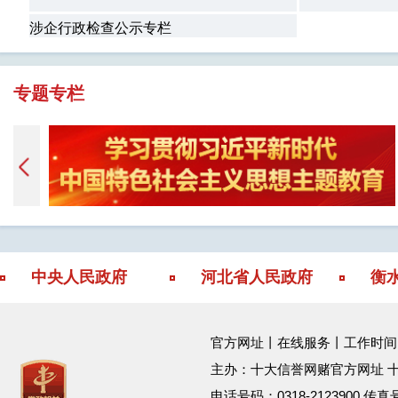
涉企行政检查公示专栏
专题专栏
河北省十大网赌信誉老品牌厅
秦皇岛市十大网赌信誉老
中央人民政府
河北省人民政府
衡
张家口市十大网赌信誉老品牌局
承德市十大网赌信誉老
唐山市十大网赌信誉老品牌局
石家庄市十大网赌信誉老
官方网址
丨
在线服务
丨工作时间：工作
主办：十大信誉网赌官方网址 
电话号码：0318-2123900 传真号