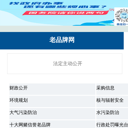
老品牌网
法定主动公开
财政公开
采购信息
环境规划
核与辐射安全
大气污染防治
水污染防治
十大网赌信誉老品牌
行政处罚曝光