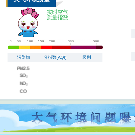
O₃
实时空气
PM10
质量指数
PM2.5
SO₂
NO₂
CO
O₃
污染物
分指数(AQI)
级别
PM10
PM2.5
SO₂
NO₂
CO
O₃
PM10