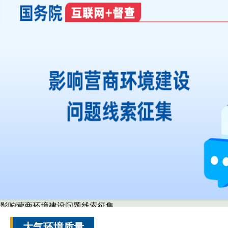
影响营商环境建设问题线索征集
大气环境质量