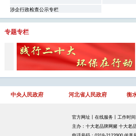
涉企行政检查公示专栏
专题专栏
河北省十大网赌信誉老品牌厅
秦皇岛市十大网赌信誉老
中央人民政府
河北省人民政府
衡
张家口市十大网赌信誉老品牌局
承德市十大网赌信誉老
唐山市十大网赌信誉老品牌局
石家庄市十大网赌信誉老
官方网址
丨
在线服务
丨工作时间：工作
主办：十大老品牌网赌 十大老品
电话号码：0318-2123900 传真号