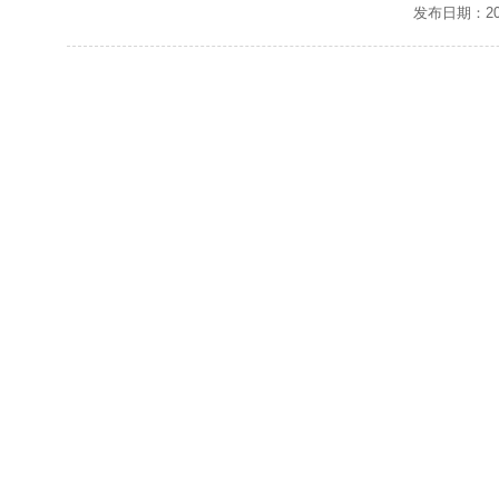
发布日期：202