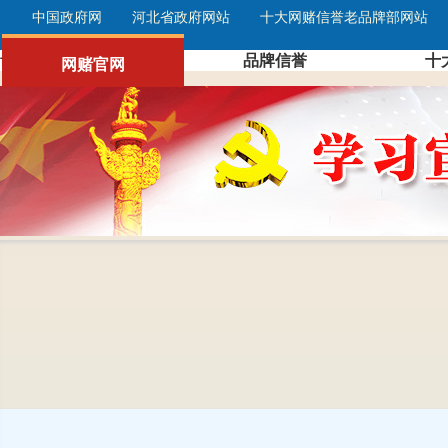
中国政府网
河北省政府网站
十大网赌信誉老品牌部网站
十大网赌信誉老品牌网站
品牌信誉
十
网赌官网