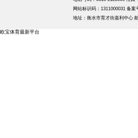
十大网赌信誉老品牌部
科学技术部
网站标识码：1311000031 备
国家卫生健康委员会
农业农村部
地址：衡水市育才街嘉利中心 
欧宝体育最新平台
新华社
人民网