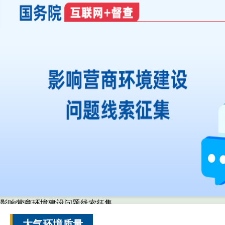
影响营商环境建设问题线索征集
NO₂
CO
大气环境质量