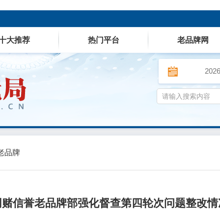
十大推荐
热门平台
老品牌网
202
老品牌
网赌信誉老品牌部强化督查第四轮次问题整改情