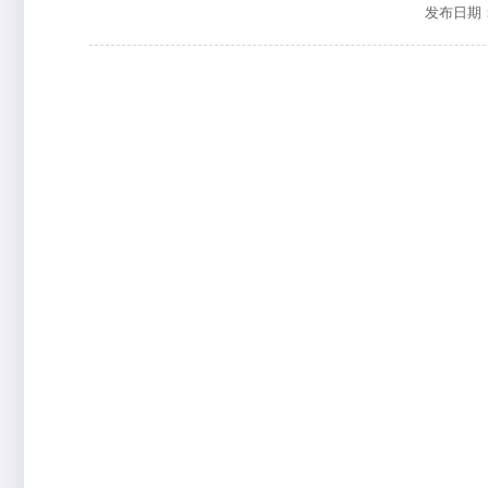
发布日期：2