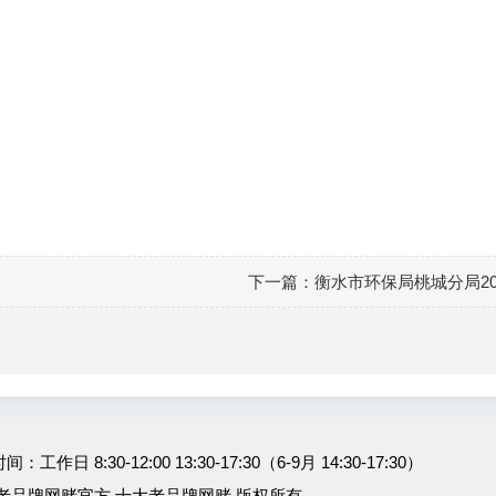
下一篇：
衡水市环保局桃城分局2
工作日 8:30-12:00 13:30-17:30（6-9月 14:30-17:30）
老品牌网赌官方 十大老品牌网赌 版权所有