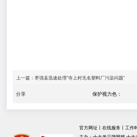
上一篇：
枣强县迅速处理"寺上村无名塑料厂污染问题"
分享
保护视力色：
官方网址
丨
在线服务
丨工作时间：
主办：十大老品牌网赌 十大