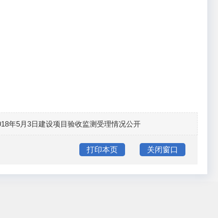
018年5月3日建设项目验收监测受理情况公开
打印本页
关闭窗口