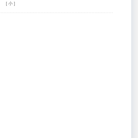
[ 小 ]