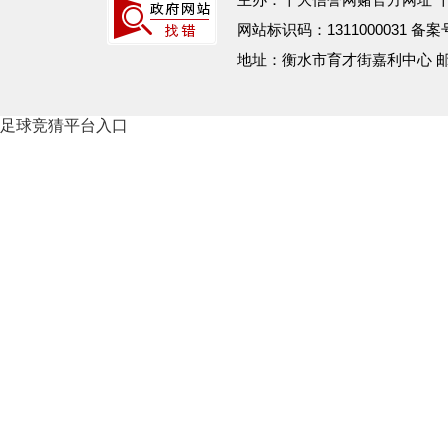
网站标识码：1311000031 备
地址：衡水市育才街嘉利中心 
足球竞猜平台入口