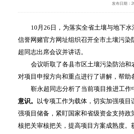
发布日期：202
10
月
26
日，
为落实全省土壤与地下水
信誉网赌官方网址组织召开全市土壤污染
超同志出席会议并讲话。
会议听取了各
县市区
土壤污染防治
和
对项目申报方向和重点进行了讲解，帮助
靳永超同志分析了当前项目推进工作
意识。
以专项工作为载体，切实加强项目
强项目储备，
紧盯国家和省级资金支持政
核把关审核把关，
提高项目方案成熟度
。