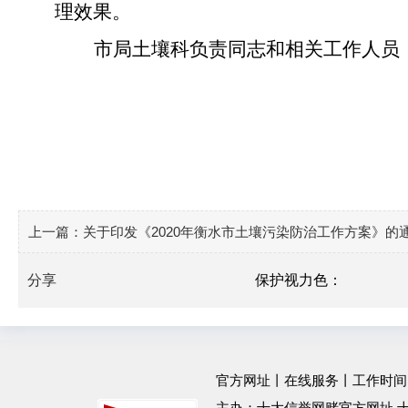
理效果。
市局
土壤科负责同志和相关工作人员
上一篇：
关于印发《2020年衡水市土壤污染防治工作方案》的
分享
保护视力色：
官方网址
丨
在线服务
丨工作时间：工作
主办：十大信誉网赌官方网址 