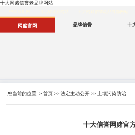
十大网赌信誉老品牌网站
中国政府网
河北省政府网站
十大网赌信誉老品牌部网站
品牌信誉
十
网赌官网
您当前的位置
>
首页
>>
法定主动公开
>>
土壤污染防治
十大信誉网赌官