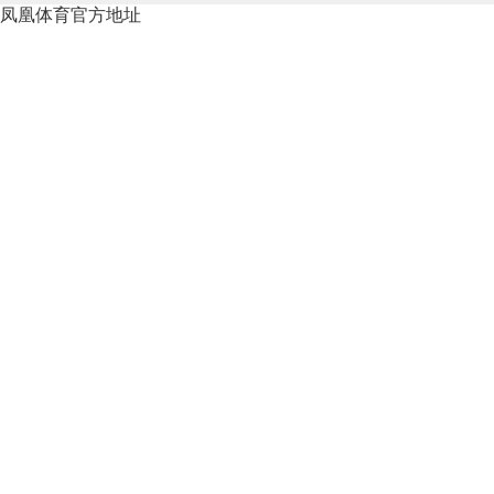
凤凰体育官方地址