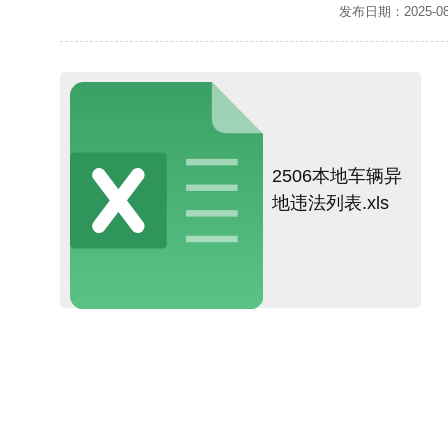
发布日期：2025-08
2506本地车辆异
地违法列表.xls