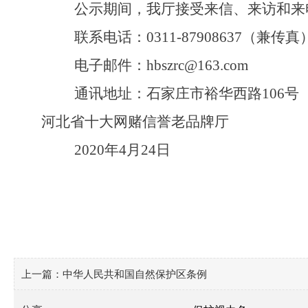
公示期间，我厅接受来信、来访和来
联系电话：0
311-87908637（兼传真
电子邮件：
hbszrc@163.com
通讯地址：石家庄市裕华西路106号（邮
河北省十大网赌信誉老品牌厅
20
20
年
4
月
24
日
上一篇：
中华人民共和国自然保护区条例