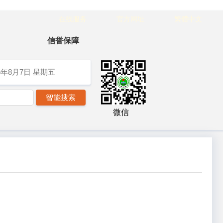
在线服务
官方网址
繁體中文
信誉保障
6年8月7日
星期五
微信