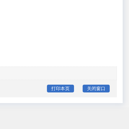
打印本页
关闭窗口