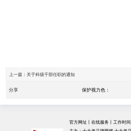
上一篇：
关于科级干部任职的通知
分享
保护视力色：
官方网址
丨
在线服务
丨工作时间：工作
主办：十大老品牌网赌 十大老品