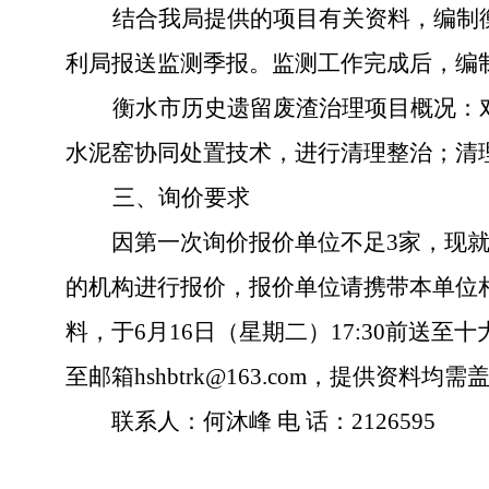
结合我局提供的项目有关资料，编制
利局报送监测季报。监测工作完成后，编
衡水市历史遗留废渣治理项目概况：
水泥窑协同处置技术，进行清理整治；清
三、
询价要求
因第一次询价报价单位不足
3
家，
现
的机构进行报价，
报价
单位请
携带
本单位
料，
于
6
月
16
日（星期二）
17:30
前送至
十
至邮箱
hshbtrk@163.com
，
提供资料均需
联系人：
何沐峰
电
话：
2126595