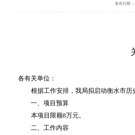
发布日期：20
各有关单位：
根据工作安排，我局拟启动衡水市历
一、项目预算
本项目限
额
8
万元。
二
、
工作
内容