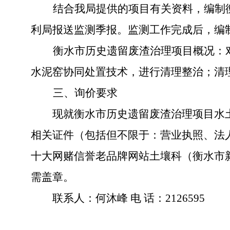
结合我局提供的项目有关资料，编制
利局报送监测季报。监测工作完成后，编
衡水市历史遗留废渣治理项目概况：
水泥窑协同处置技术，进行清理整治；清
三、
询价要求
现
就
衡水市历史遗留废渣治理项目
水
相关证件
（包括但不限于：营业执照、法
十大网赌信誉老品牌网站
土壤
科
（
衡水市
需盖章。
联系人：
何沐峰
电
话：
2126595