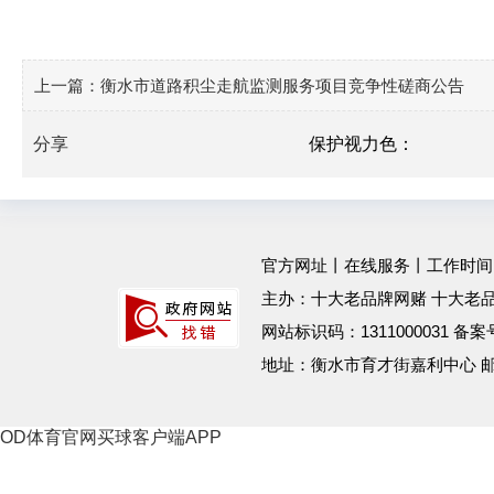
上一篇：
衡水市道路积尘走航监测服务项目竞争性磋商公告
分享
保护视力色：
官方网址
丨
在线服务
丨工作时间：工作
主办：十大老品牌网赌 十大老品
网站标识码：1311000031 备
地址：衡水市育才街嘉利中心 
OD体育官网买球客户端APP