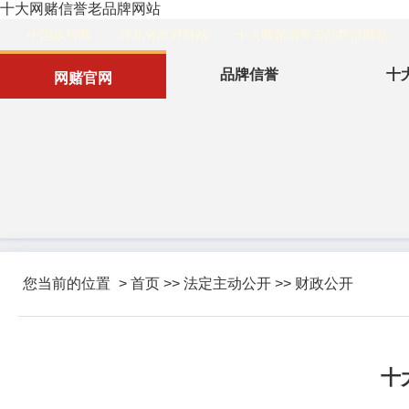
十大网赌信誉老品牌网站
中国政府网
河北省政府网站
十大网赌信誉老品牌部网站
品牌信誉
十
网赌官网
您当前的位置
>
首页
>>
法定主动公开
>>
财政公开
十