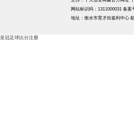
网站标识码：1311000031 备
地址：衡水市育才街嘉利中心 
皇冠足球比分注册