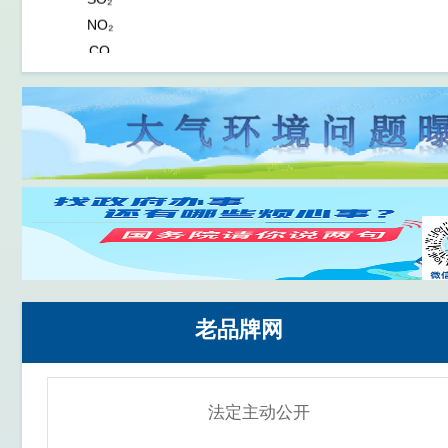
NO₂
CO
O₃
PM10
老品牌网
法定主动公开