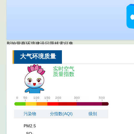
影响营商环境建设问题线索征集
NO₂
CO
大气环境质量
O₃
实时空气
PM10
质量指数
PM2.5
SO₂
NO₂
CO
O₃
污染物
分指数(AQI)
级别
PM10
PM2.5
SO₂