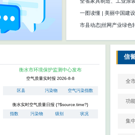
共建地球生命共同体》
全省家具制造、工业涂
召开
一图读懂 | 美丽中国建
市县动态|丝网产业绿色
信
衡水市环境保护监测中心发布
空气质量实时报 2026-8-8
全
区县
污染物
空气污染指数
功
衡水实时空气质量日报 {?$source.time?}
指数
污染物
级别
状况
集