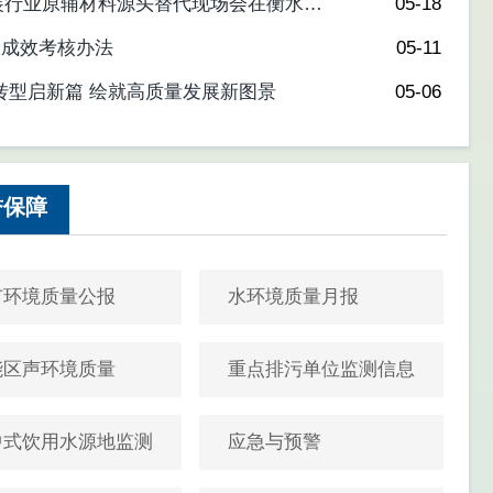
装行业原辅材料源头替代现场会在衡水市
05-18
设成效考核办法
05-11
转型启新篇 绘就高质量发展新图景
05-06
誉保障
市环境质量公报
水环境质量月报
能区声环境质量
重点排污单位监测信息
中式饮用水源地监测
应急与预警