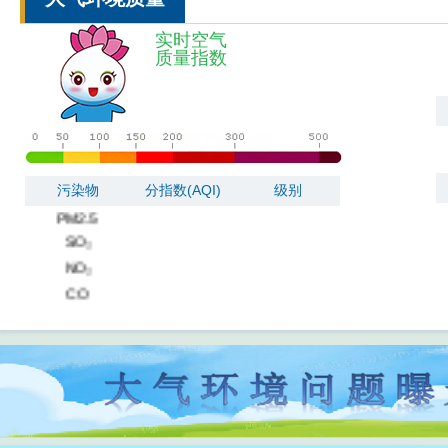
O₃
PM10
实时空气
质量指数
PM2.5
SO₂
NO₂
CO
O₃
PM10
污染物
分指数(AQI)
级别
PM2.5
SO₂
NO₂
CO
O₃
PM10