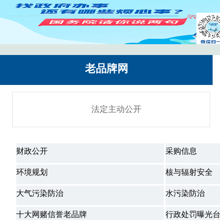
老品牌网
法定主动公开
财政公开
采购信息
环境规划
核与辐射安全
大气污染防治
水污染防治
十大网赌信誉老品牌
行政处罚曝光