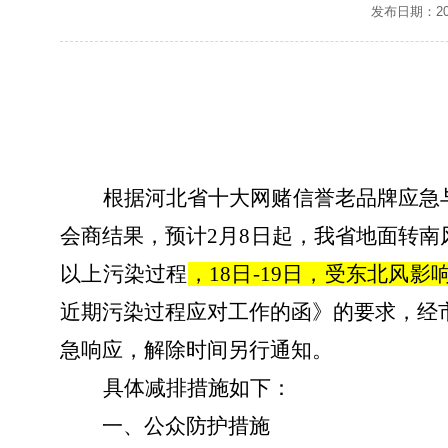
发布日期：202
根据河北省十大网赌信誉老品牌应急
会商结果，预计
2
月
8
日
起
，
我省
地面转南
以上
污染过程
，
18
日
-19
日，受东北风影
近期污染过程应对工作的函》
的
要求
，
经
急响应
，
解除时间另行通知
。
具体减排措施如下
：
一、公众防护措施