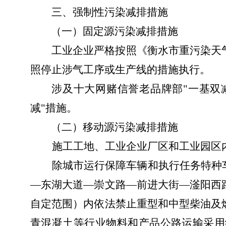
三、强制性污染减排措施
（一）
固定源污染
减排措施
工业企业严格
按照
《
衡水市
重污染天
照停止涉气工序或生产线的措施执行。
涉及十大网赌信誉老品牌部
"一基双
减"措施。
（二）
移动源污染减排措施
施工工地、工业企业厂区和工业园区
除城市运行保障车辆和执行任务特种
—
东湖大道
—
崇文
路
—
前进大街
—
滏阳西
自定范围）内依法禁止重型和中型柴油及
青混凝土等行业物料和产品公路运输采用