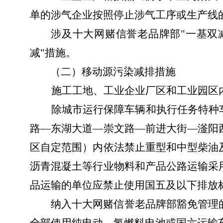
单的涉气企业按照停止涉气工序或生产线
涉及十大网赌信誉老品牌部
"一基双
减"措施
。
（二）
移动源污染减排措施
施工工地、工业企业厂区和工业园区
除城市运行保障车辆和执行任务特种
路
—
东湖大道
—
崇文
路
—
前进大街
—
滏阳
区自定范围）内依法禁止重型和中型柴油
沥青混凝土等行业物料和产品公路运输采
品运输的单位应禁止使用国五及以下排放
纳入十大网赌信誉老品牌部豁免管理