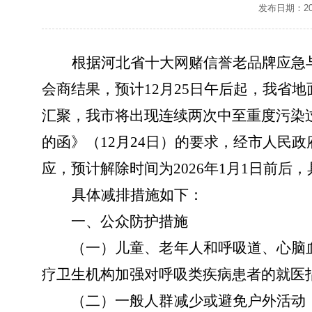
发布日期：202
根据河北省十大网赌信誉老品牌应急
会商结果，预计
12
月
2
5
日
午后
起，我省地
汇聚，
我市将出现
连续两次
中
至重
度污染
的函》
（
12
月
24
日
）
的
要求
，
经市
人民政
应
，
预计解除时间为
2026
年
1
月
1
日前后
，
具体减排措施如下
：
一、公众防护措施
（一）
儿童、老年人和呼吸道、心脑
疗卫生机构加强对呼吸类疾病患者的就医
（二）
一般人群减少或避免户外活动