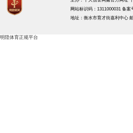
网站标识码：1311000031 备
地址：衡水市育才街嘉利中心 
明陞体育正规平台