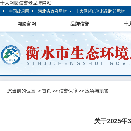
十大网赌信誉老品牌网站
中国政府网
河北省政府网站
十大网赌信誉老品牌部网站
网赌官网
品牌信誉
十
您当前的位置
>
首页
>>
信誉保障
>>
应急与预警
关于2025