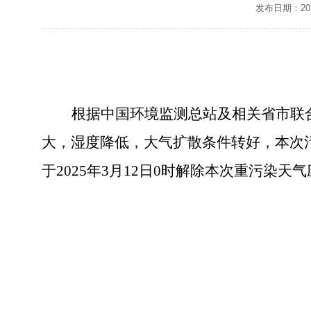
发布日期：2025
根据
中国环境监测总站及相关省市联
大，湿度降低，大气扩散条件转好，本次
于
202
5
年
3
月
12
日
0
时解除本次重污染天气