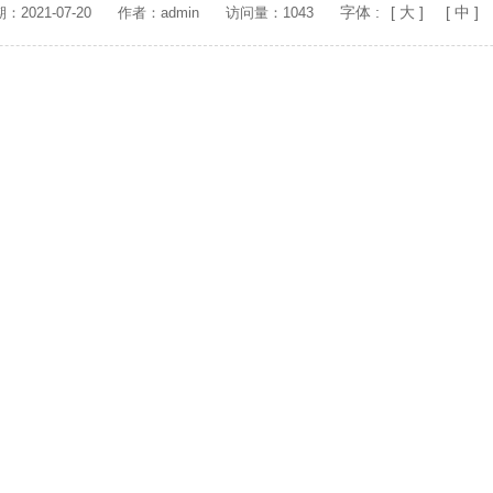
字体 :
[ 大 ]
[ 中 ]
2021-07-20
作者：admin
访问量：1043