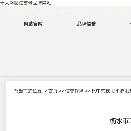
十大网赌信誉老品牌网站
中国政府网
河北省政府网站
十大网赌信誉老品牌部网站
网赌官网
品牌信誉
您当前的位置
>
首页
>>
信誉保障
>>
集中式饮用水源地
衡水市