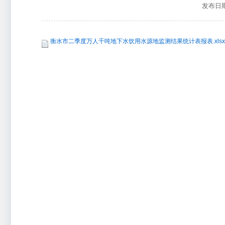
发布日期：
衡水市二季度万人千吨地下水饮用水源地监测结果统计表报表.xlsx