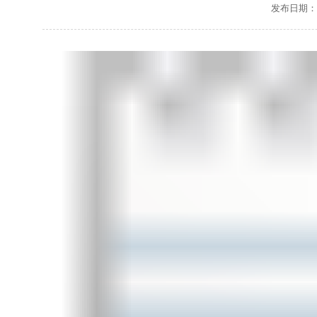
发布日期：20