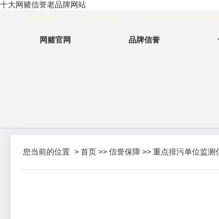
十大网赌信誉老品牌网站
中国政府网
河北省政府网站
十大网赌信誉老品牌部网站
网赌官网
品牌信誉
您当前的位置
>
首页
>>
信誉保障
>>
重点排污单位监测