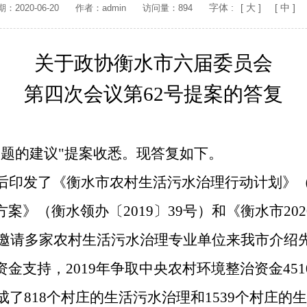
字体 :
[ 大 ]
[ 中 ]
2020-06-20
作者：admin
访问量：894
关于政协衡水市六届委员会
第四次会议第
62号提案的答复
问题的建议"提案收悉。现答复如下。
后印发了
《衡水市农村生活污水治理行动计划》
方案》（
衡水领办〔
2019
〕
39
号）
和
《衡水市
202
邀请
多家农村生活污水治理专业
单位来我市介绍
资金支持，
2019
年争取中央农村环境整治资金
451
成了
818
个村庄的生活污水治理和
1539
个村庄的生