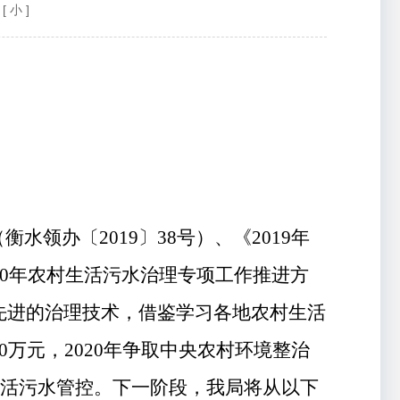
[ 小 ]
（衡水领办〔
2019
〕
38
号
）
、
《
2019
年
0
年农村生活污水治理专项工作推进方
先进的治理技术，
借鉴学习各地
农村生活
0
万元，
2020
年争取中央农村环境整治
活污水管控。下一阶段，我局将从以下