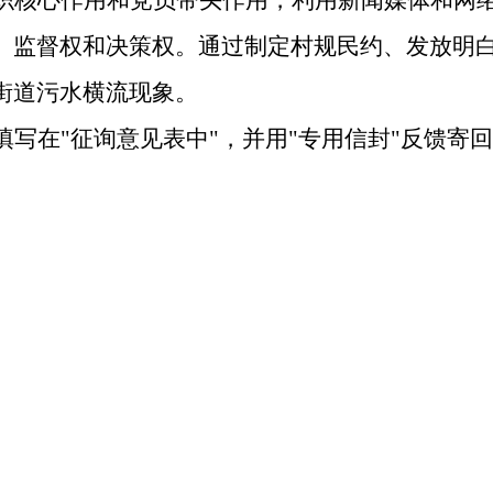
织核心作用和党员带头作用，
利用新闻媒体和网
、监督权和决策权
。
通过
制定
村规民约
、
发放明
街道污水横流现象。
填写在
"征询意见表中"，并用"专用信封"反馈寄