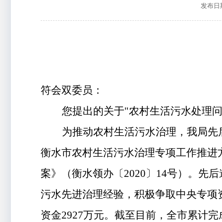
发布日期：
符会双委员：
您提出的关于
"农村生活污水处理
为推动农村生活污水治理，
我局先
衡水市农村生活污水治理专项工作推进
案》
（
衡水领办〔
20
20
〕
14
号）
。先后
污水先进治理经验
，积极争取中央专项
资金
2927
万元。截至目前，
全市累计完