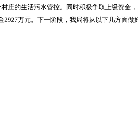
个村庄的生活污水管控。同时积极争取上级资金，
金
2927
万元。
下一阶段，我局将从以下几方面做
活污水治理先进经验的基础上，
因地制宜，选择
方案。
资金列入年度财政预算
，建立
"农户自费
+
政府补
金、中央农村环境整治资金等各类涉农资金用于
府为落实主体、村级组织为管理主体、农户为受