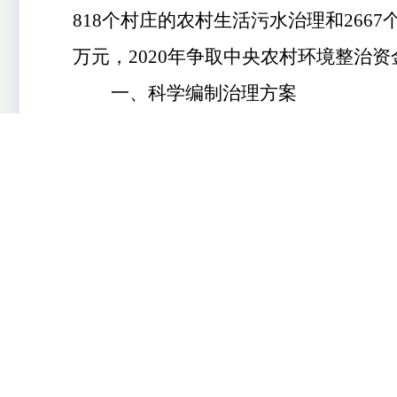
818
个村庄的农村生活污水治理和
2667
万元，
2020
年争取中央农村环境整治资
一、
科学编制治理方案
指导
各县市区
在学习省内外农村生
制适合本区域特点的农村生活污水治理
二、
积极统筹整合资金
将
农村生活污水治理
、管护、
运维
整治专项资金，统筹好中央改厕专项资
拳
"
作用
。
三、
完善落实长效运维制度
建立县级政府为责任主体、乡镇政