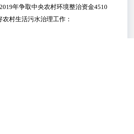
2019
年争取中央农村环境整治资金
4510
好农村生活污水治理工作：
创新适合的技术路线和治理模式
，科学编
贴"的补贴机制。
用好省级农村人居环境
农村生活污水治理，充分发挥资金
"
组合
益主体以及第三方专业服务机构为服务主