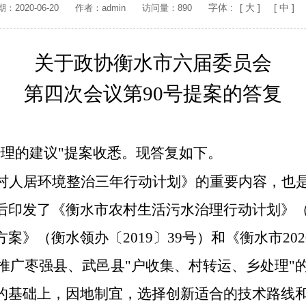
字体 :
[ 大 ]
[ 中 ]
2020-06-20
作者：admin
访问量：890
关于政协衡水市六届委员会
第四次会议第
90号提案的答复
治理的建议"提案收悉。现答复如下。
村人居环境整治三年行动计划》的重要内容，也
后印发了
《衡水市农村生活污水治理行动计划》
方案》（
衡水领办〔
2019
〕
39
号）
和
《衡水市
202
推广枣强县、武邑县
"户收集、村转运、乡处理"
的基础上，因地制宜，选择创新适合的技术路线