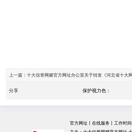
上一篇：
十大信誉网赌官方网址办公室关于转发《河北省十大
可裁量权基准》和《河北省十大网赌信誉老品牌行政处罚裁量
分享
保护视力色：
官方网址
丨
在线服务
丨工作时间：工作
主办：十大信誉网赌官方网址 