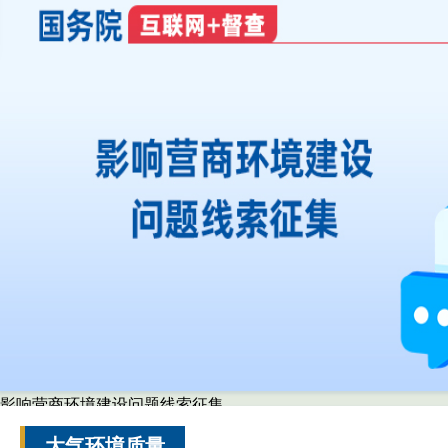
影响营商环境建设问题线索征集
NO₂
CO
大气环境质量