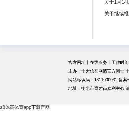
关于1月1
关于继续维
官方网址
丨
在线服务
丨工作时间：工作
主办：十大信誉网赌官方网址 
网站标识码：1311000031 备
地址：衡水市育才街嘉利中心 
a8体高体育app下载官网