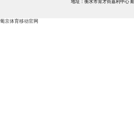
地址：衡水市育才街嘉利中心 
葡京体育移动官网