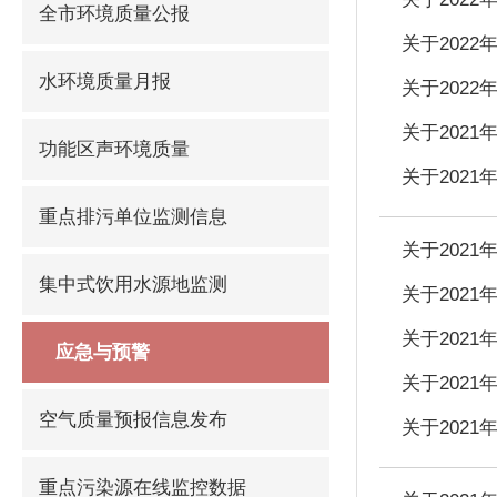
全市环境质量公报
关于2022
水环境质量月报
关于202
关于2021
功能区声环境质量
关于2021
重点排污单位监测信息
关于2021
集中式饮用水源地监测
关于2021
关于2021
应急与预警
关于2021
空气质量预报信息发布
关于2021
重点污染源在线监控数据