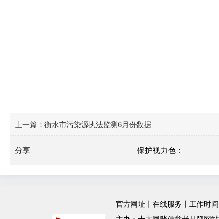
上一篇：
衡水市污染源执法监测6月份数据
分享
保护视力色：
官方网址
丨
在线服务
丨工作时间：工作
主办：十大网赌信誉老品牌网站