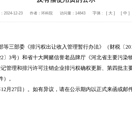
字体 :
[ 大 ]
[ 中 ]
024-12-23
作者：环科院
访问量：14843
等三部委《排污权出让收入管理暂行办法》（财税〔201
22〕3号）和省十大网赌信誉老品牌厅《河北省主要污染
登记管理
和
排污许可注销企业排污权确权
更新
、
第四批
主
件）。
年
12
月
27
日）。如有异议，请在公示期内以正式来函或邮