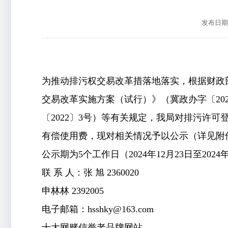
发布日期：2
为推动排污权交易改革措落地落实，根据财政部
交易改革实施方案（试行）》（冀政办字〔20
〔2022〕3号）等有关规定，我局
对
排污许可
有偿使用费，
现对
相关情况
予以公示（详见附
公示期为5个工作日（2024年
12
月
2
3
日至
2024
联 系 人：张
旭
2360020
申林林 2392005
电子邮箱：
hsshky@163.com
十大网赌信誉老品牌网站