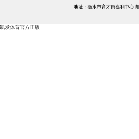
地址：衡水市育才街嘉利中心 
凯发体育官方正版