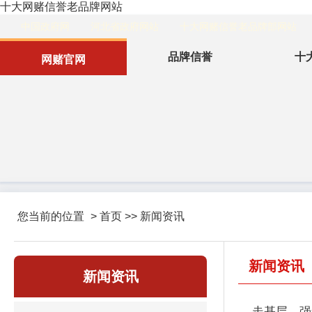
十大网赌信誉老品牌网站
中国政府网
河北省政府网站
十大网赌信誉老品牌部网站
品牌信誉
十
网赌官网
您当前的位置
>
首页
>>
新闻资讯
新闻资讯
新闻资讯
走基层、强