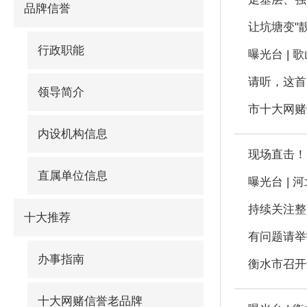
品牌信誉
让坑塘变"
行政职能
曝光台 |
请听，这首
领导简介
市十大网赌
内设机构信息
现场直击！
直属单位信息
曝光台 |
持续关注整
十大推荐
有问题请举
办事指南
衡水市召开
十大网赌信誉老品牌