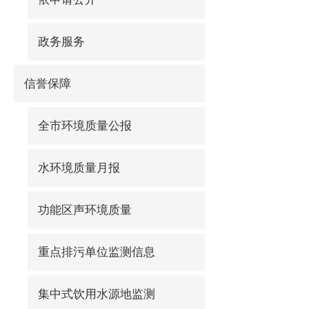
政务服务
信誉保障
全市环境质量公报
水环境质量月报
功能区声环境质量
重点排污单位监测信息
集中式饮用水源地监测