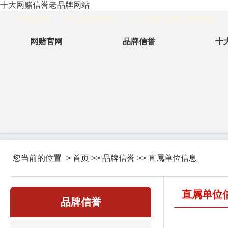
十大网赌信誉老品牌网站
中国政府网
河北省政府网站
十大网赌信誉老品牌部网站
网赌官网
品牌信誉
十
您当前的位置
>
首页
>>
品牌信誉
>>
直属单位信息
直属单位
品牌信誉